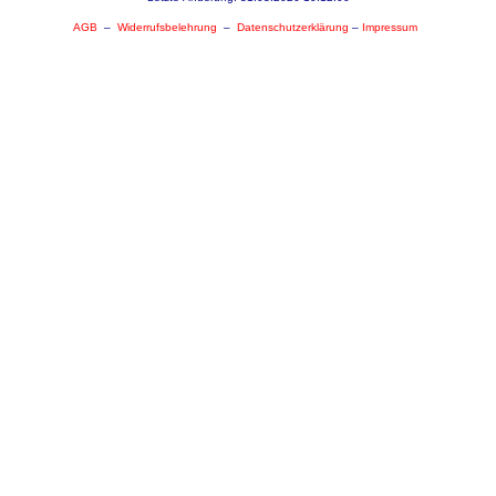
AGB
–
Widerrufsbelehrung
–
Datenschutzerklärung
–
Impressum