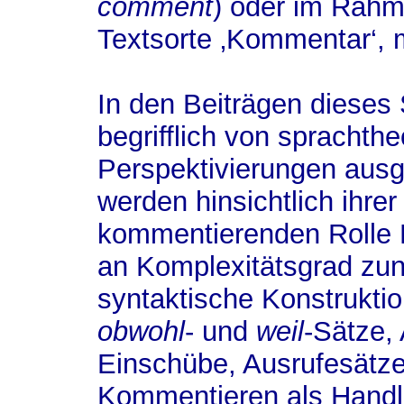
comment
) oder im Rahm
Textsorte ‚Kommentar‘, 
In den Beiträgen diese
begrifflich von sprachth
Perspektivierungen aus
werden hinsichtlich ihrer
kommentierenden Rolle P
an Komplexitätsgrad zu
syntaktische Konstrukti
obwohl
- und
weil
-Sätze,
Einschübe, Ausrufesätze
Kommentieren als Hand