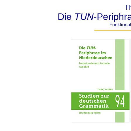
T
Die
TUN
-Periphr
Funktiona