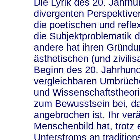
Die Lyrik des 20. Jahrhu
divergenten Perspektiven 
die poetischen und refl
die Subjektproblematik d
andere hat ihren Gründ
ästhetischen (und zivili
Beginn des 20. Jahrhunde
vergleichbaren Umbrüche
und Wissenschaftstheori
zum Bewusstsein bei, d
angebrochen ist. Ihr ver
Menschenbild hat, trotz 
Unterstroms an traditio