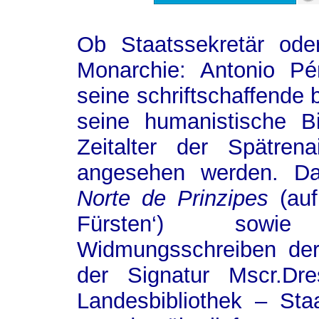
Ob Staatssekretär ode
Monarchie: Antonio Pé
seine schriftschaffende 
seine humanistische B
Zeitalter der Spätren
angesehen werden. Da
Norte de Prinzipes
(auf
Fürsten‘) sowi
Widmungsschreiben d
der Signatur Mscr.Dr
Landesbibliothek – Staa