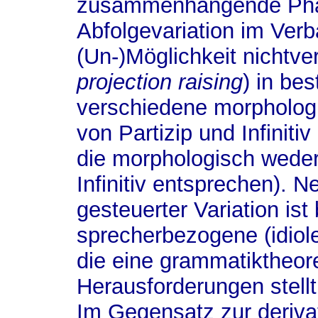
zusammenhängende Phä
Abfolgevariation im Verb
(Un-)Möglichkeit nichtve
projection raising
) in be
verschiedene morpholog
von Partizip und Infiniti
die morphologisch wede
Infinitiv entsprechen). 
gesteuerter Variation ist
sprecherbezogene (idiolek
die eine grammatik­theo
Herausforderungen stellt
Im Gegensatz zur derivat