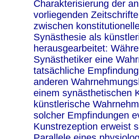
Charakterisierung der a
vorliegenden Zeitschrift
zwischen konstitutionell
Synästhesie als künstl
herausgearbeitet: Währen
Synästhetiker eine Wahr
tatsächliche Empfindun
anderen Wahrnehmungska
einem synästhetischen K
künstlerische Wahrnehmu
solcher Empfindungen e
Kunstrezeption erweist si
Parallele eines physiol