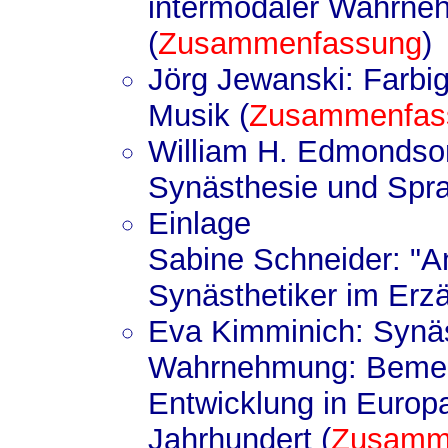
intermodaler Wahrne
(
Zusammenfassung
)
Jörg Jewanski: Farbi
Musik (
Zusammenfas
William H. Edmondso
Synästhesie und Spra
Einlage
Sabine Schneider: "A
Synästhetiker im Erzä
Eva Kimminich: Synäs
Wahrnehmung: Bemerk
Entwicklung in Europ
Jahrhundert (
Zusamm