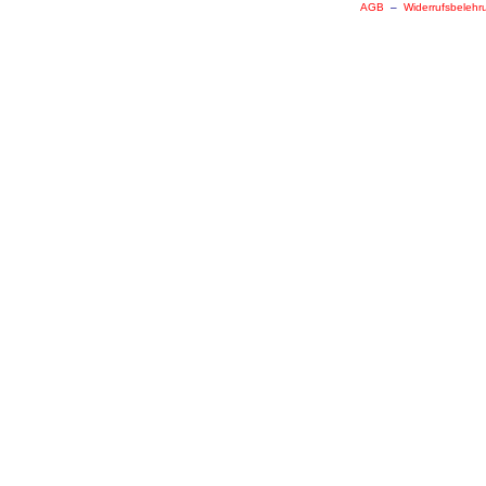
AGB
–
Widerrufsbelehr