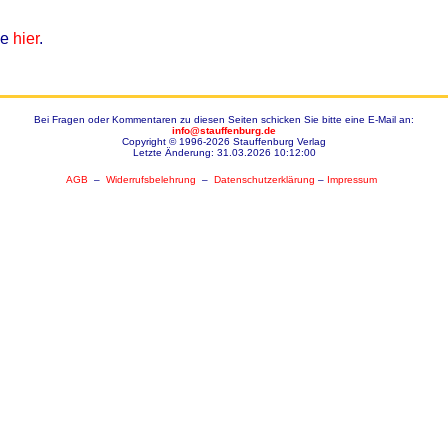
ie
hier
.
Bei Fragen oder Kommentaren zu diesen Seiten schicken Sie bitte eine E-Mail an:
info@stauffenburg.de
Copyright © 1996-2026 Stauffenburg Verlag
Letzte Änderung: 31.03.2026 10:12:00
AGB
–
Widerrufsbelehrung
–
Datenschutzerklärung
–
Impressum