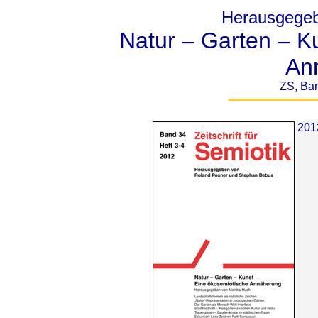
Herausgegeb
Natur – Garten – K
An
ZS, Ban
2013