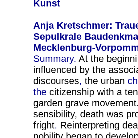
Kunst
Anja Kretschmer: Traue
Sepulkrale Baudenkma
Mecklenburg-Vorpomm
Summary.
At the beginn
influenced by the associ
discourses
,
the
urban
ch
the
citizenship with a te
garden
grave
movement.
sensibility,
death was
pr
fright
.
Reinter­preting dea
nobility
began
to develo