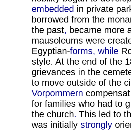
embedded
in
private
par
borrowed from the
monar
the
past
,
became more 
mausoleums were created 
Egyptian-
forms, while
Ro
style.
At the end
of the 1
grievances
in the cemet
to move outside of the c
Vorpommern
compensat
for families who
had to
g
the church
.
This
led to t
was
initially
strongly
ori