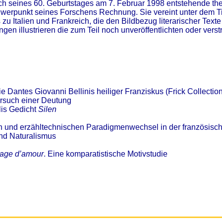
lich seines 60. Geburtstages am 7. Februar 1998 entstehende t
werpunkt seines Forschens Rechnung. Sie vereint unter dem T
zu Italien und Frankreich, die den Bildbezug literarischer Text
gen illustrieren die zum Teil noch unveröffentlichten oder verstr
ie Dantes Giovanni Bellinis heiliger Franziskus (Frick Collectio
ersuch einer Deutung
is Gedicht
Silen
n und erzähltechnischen Paradigmenwechsel in der französisch
nd Naturalismus
age d’amour
. Eine komparatistische Motivstudie