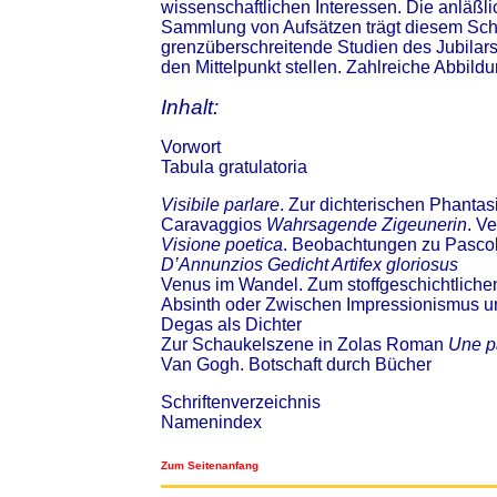
wissenschaftlichen Interessen. Die anläß
Sammlung von Aufsätzen trägt diesem Sch
grenzüberschreitende Studien des Jubilars 
den Mittelpunkt stellen. Zahlreiche Abbildun
Inhalt:
Vorwort
Tabula gratulatoria
Visibile parlare
. Zur dichterischen Phantas
Caravaggios
Wahrsagende Zigeunerin
. V
Visione poetica
. Beobachtungen zu Pascol
D’Annunzios Gedicht Artifex gloriosus
Venus im Wandel. Zum stoffgeschichtliche
Absinth oder Zwischen Impressionismus u
Degas als Dichter
Zur Schaukelszene in Zolas Roman
Une p
Van Gogh. Botschaft durch Bücher
Schriftenverzeichnis
Namenindex
Zum Seitenanfang