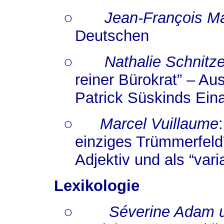
○
Jean-François Mar
Deutschen
○
Nathalie Schnitze
reiner Bürokrat” – Au
Patrick Süskinds Ein
○
Marcel Vuillaume
einziges Trümmerfeld
Adjektiv und als “varia
Lexikologie
○
Séverine Adam 