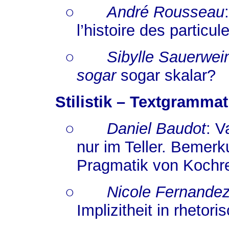
○
André Rousseau
l’histoire des particu
○
Sibylle Sauerwei
sogar
sogar skalar?
Stilistik – Textgramma
○
Daniel Baudot
: V
nur im Teller. Bemer
Pragmatik von Kochr
○
Nicole Fernande
Implizitheit in rhetor