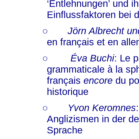
‘Entlehnungen’ und i
Einflussfaktoren bei 
○
Jörn Albrecht u
en français et en all
○
Éva Buchi
: Le 
grammaticale à la sph
français
encore
du po
historique
○
Yvon Keromnes
Anglizismen in der d
Sprache