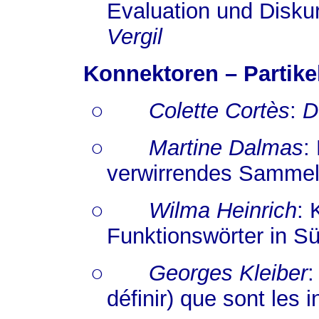
Evaluation und Disku
Vergil
Konnektoren – Partike
○
Colette Cortès
:
D
○
Martine Dalmas
:
verwirrendes Sammel
○
Wilma Heinrich
:
Funktionswörter in Sü
○
Georges Kleiber
:
définir) que sont les i