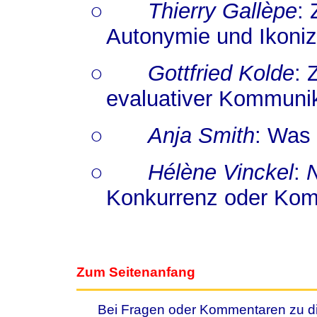
○
Thierry Gallèpe
:
Autonymie und Ikonizi
○
Gottfried Kolde
: 
evaluativer Kommuni
○
Anja Smith
: Was 
○
Hélène Vinckel
:
Konkurrenz oder Kom
Zum Seitenanfang
Bei Fragen oder Kommentaren zu die