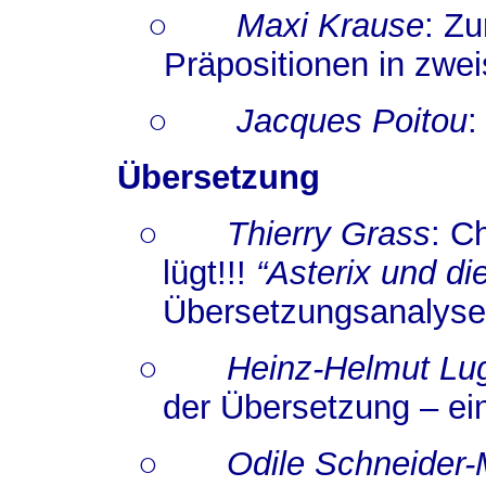
○
Maxi Krause
: Z
Präpositionen in zwe
○
Jacques Poitou
:
Übersetzung
○
Thierry Grass
: C
lügt!!!
“Asterix und di
Übersetzungsanalyse 
○
Heinz-Helmut Lu
der Übersetzung – ei
○
Odile Schneider-