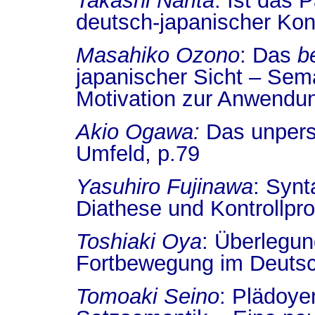
Takashi Narita
:
Ist das 
deutsch-japanischer Kon
Masahiko Ozono
:
Das
b
japanischer Sicht – Sem
Motivation zur Anwendun
Akio Ogawa:
Das unpers
Umfeld, p.
79
Yasuhiro Fujinawa
:
Synt
Diathese und Kontrollpr
Toshiaki Oya
:
Überlegun
Fortbewegung im Deuts
Tomoaki Seino
:
Plädoyer