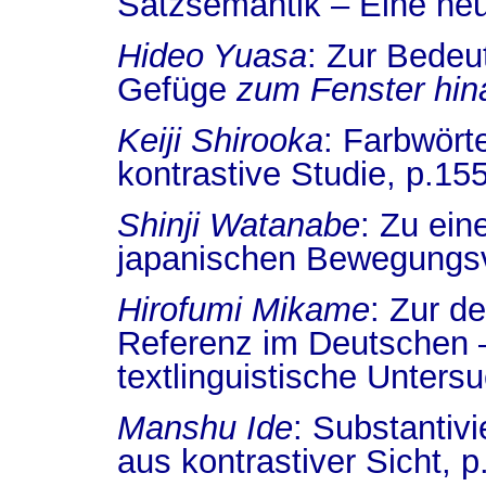
Satzsemantik – Eine neu
Hideo Yuasa
:
Zur Bedeu
Gefüge
zum Fenster hin
Keiji Shirooka
:
Farbwörte
kontrastive Studie
, p.
15
Shinji Watanabe
:
Zu ein
japanischen Bewegungs
Hirofumi Mikame
:
Zur de
Referenz im Deutschen –
textlinguistische Unters
Manshu Ide
:
Substantivi
aus kontrastiver Sicht, p